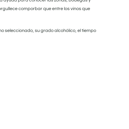
da ayuda para conocer las zonas, bodegas y
rgullece comporbar que entre los vinos que
ino seleccionado, su grado alcohólico, el tiempo