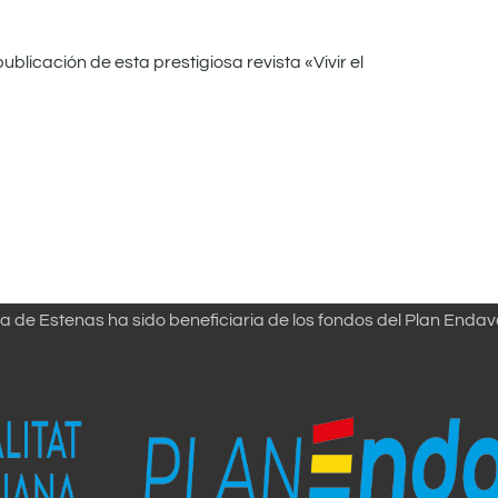
ublicación de esta prestigiosa revista «Vivir el
a de Estenas ha sido beneficiaria de los fondos del Plan Endav