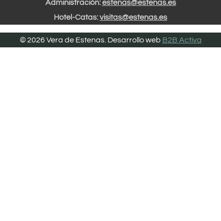
Administración:
estenas@estenas.es
Hotel-Catas:
visitas@estenas.es
© 2026 Vera de Estenas. Desarrollo web
B2B Activa