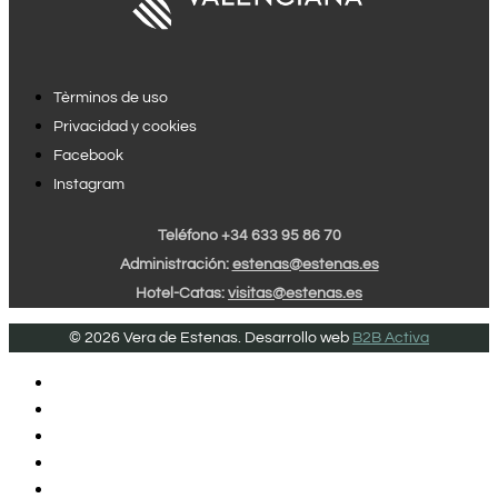
Tèrminos de uso
Privacidad y cookies
Facebook
Instagram
Teléfono +34 633 95 86 70
Administración:
estenas@estenas.es
Hotel-Catas:
visitas@estenas.es
© 2026 Vera de Estenas. Desarrollo web
B2B Activa
INICIO
VINOS DE PAGO
VINOS UTIEL REQUENA
AÑADAS SINGULARES
HOTEL