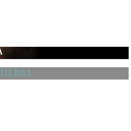
A
 TIERRA