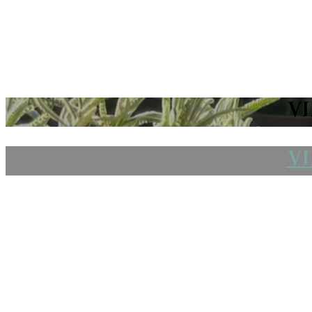
VI
VI