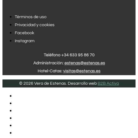
Tèrminos de uso
Privacidad y cookies
Facebook
Instagram
Teléfono +34 633 95 86 70
Administración:
estenas@estenas.es
Hotel-Catas:
visitas@estenas.es
© 2026 Vera de Estenas. Desarrollo web
B2B Activa
INICIO
VINOS DE PAGO
VINOS UTIEL REQUENA
AÑADAS SINGULARES
HOTEL
EVENTOS