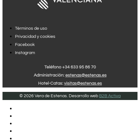
Tèrminos de uso
Privacidad y cookies
Facebook
Instagram
Teléfono +34 633 95 86 70
Administración:
estenas@estenas.es
Hotel-Catas:
visitas@estenas.es
© 2026 Vera de Estenas. Desarrollo web
B2B Activa
INICIO
VINOS DE PAGO
VINOS UTIEL REQUENA
AÑADAS SINGULARES
HOTEL